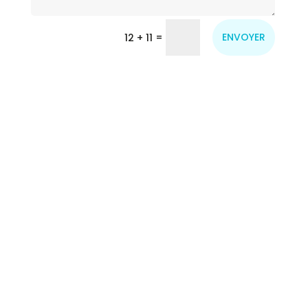
=
ENVOYER
12 + 11